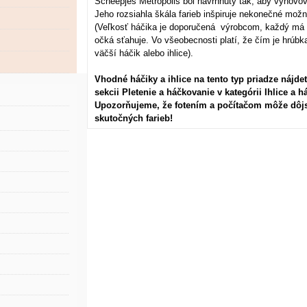
Scheepjes Metropolis bol navrhnutý tak, aby vyhovo
Jeho rozsiahla škála farieb inšpiruje nekonečné možno
(Veľkosť háčika je doporučená výrobcom, každý má vš
očká sťahuje. Vo všeobecnosti platí, že čím je hrúbka
väčší háčik alebo ihlice).
Vhodné háčiky a ihlice na tento typ priadze nájdet
sekcii Pletenie a háčkovanie v kategórii Ihlice a h
Upozorňujeme, že fotením a počítačom môže dôj
skutočných farieb!