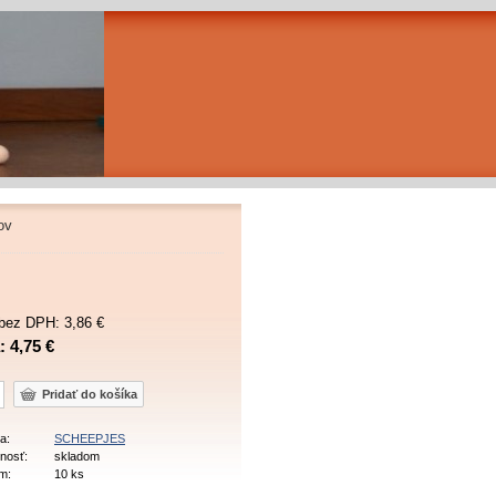
ov
bez DPH: 3,86 €
 4,75 €
a:
SCHEEPJES
nosť:
skladom
m:
10 ks