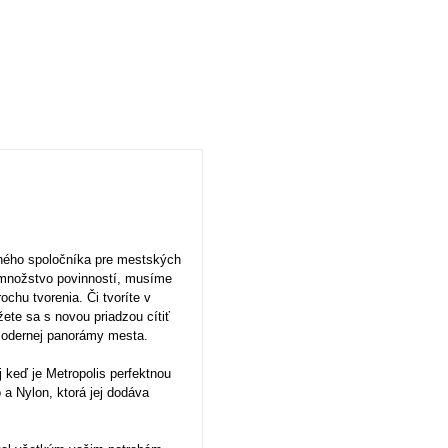
tného spoločníka pre mestských
 množstvo povinností, musíme
chu tvorenia. Či tvoríte v
žete sa s novou priadzou cítiť
 modernej panorámy mesta.
j keď je Metropolis perfektnou
a Nylon, ktorá jej dodáva