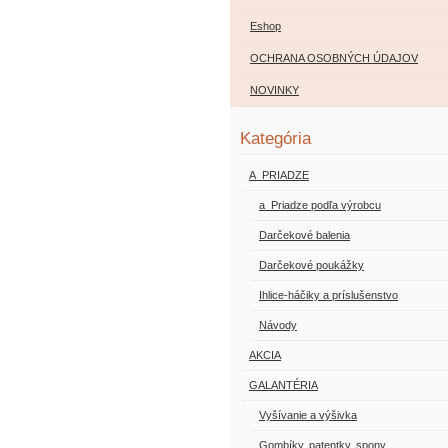
Eshop
OCHRANA OSOBNÝCH ÚDAJOV
NOVINKY
Kategória
A_PRIADZE
a_Priadze podľa výrobcu
Darčekové balenia
Darčekové poukážky
Ihlice-háčiky a príslušenstvo
Návody
AKCIA
GALANTÉRIA
Vyšívanie a výšivka
Gombíky, patentky, spony