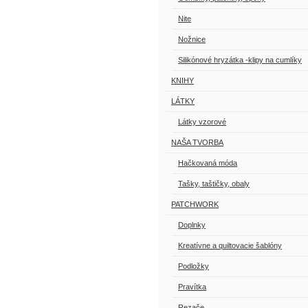
Nite
Nožnice
Silikónové hryzátka -klipy na cumlíky
KNIHY
LÁTKY
Látky vzorové
NAŠA TVORBA
Hačkovaná móda
Tašky, taštičky, obaly
PATCHWORK
Doplnky
Kreatívne a quiltovacie šablóny
Podložky
Pravítka
Rezače