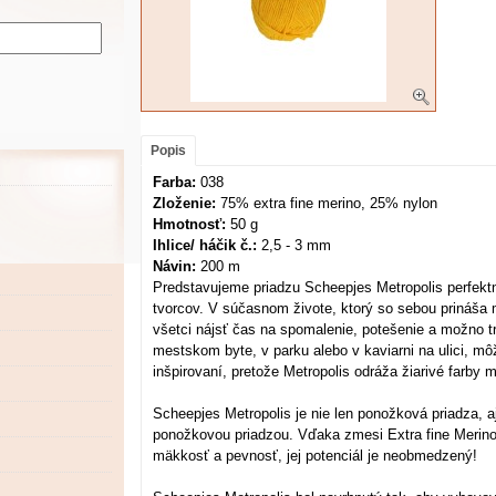
Popis
Farba:
038
Zloženie:
75% extra fine merino, 25% nylon
Hmotnosť:
50 g
Ihlice/ háčik č.:
2,5 - 3 mm
Návin:
200 m
Predstavujeme priadzu Scheepjes Metropolis perfek
tvorcov. V súčasnom živote, ktorý so sebou prináša
všetci nájsť čas na spomalenie, potešenie a možno tro
mestskom byte, v parku alebo v kaviarni na ulici, mô
inšpirovaní, pretože Metropolis odráža žiarivé farby
Scheepjes Metropolis je nie len ponožková priadza, a
ponožkovou priadzou. Vďaka zmesi Extra fine Merino 
mäkkosť a pevnosť, jej potenciál je neobmedzený!