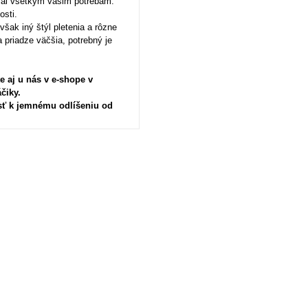
val všetkým vašim potrebám.
sti.​
ak iný štýl pletenia a rôzne
 priadze väčšia, potrebný je
e aj u nás v e-shope v
áčiky.
sť k jemnému odlíšeniu od