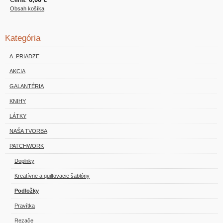
Obsah košíka
Kategória
A_PRIADZE
AKCIA
GALANTÉRIA
KNIHY
LÁTKY
NAŠA TVORBA
PATCHWORK
Doplnky
Kreatívne a quiltovacie šablóny
Podložky
Pravítka
Rezače