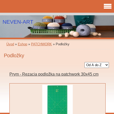
NEVEN-ART
Úvod
»
Eshop
»
PATCHWORK
»
Podložky
Podložky
Prym - Rezacia podložka na patchwork 30x45 cm