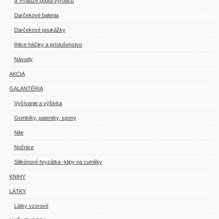
a_Priadze podľa výrobcu
Darčekové balenia
Darčekové poukážky
Ihlice-háčiky a príslušenstvo
Návody
AKCIA
GALANTÉRIA
Vyšívanie a výšivka
Gombíky, patentky, spony
Nite
Nožnice
Silikónové hryzátka -klipy na cumlíky
KNIHY
LÁTKY
Látky vzorové