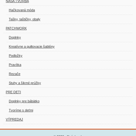
NAŠA TVORBA
Hačkovaná móda
Tašky, taštičky, obaly
PATCHWORK
Doplnky
Kreatívne a quiltovacie šablóny
Podložky
Pravítka
Rezače
Stuhy a šikmé prúžky
PRE DETI
Doplnky pre bábätko
Tvoríme s deťmi
VÝPREDAJ