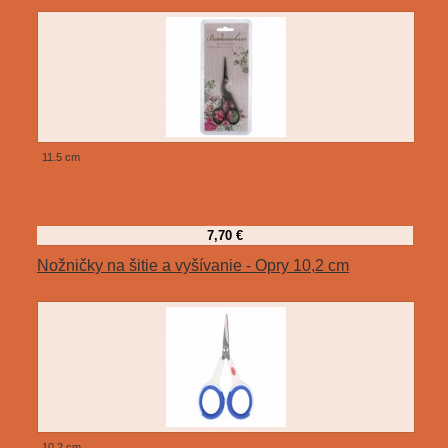
11.5 cm
7,70 €
Nožničky na šitie a vyšívanie - Opry 10,2 cm
10,2 cm