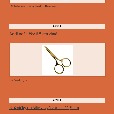
Skladacie nožničky KnitPro Rainbow
4,80 €
Addi nožničky 6,5 cm zlaté
Veľkosť: 6,5 cm
4,50 €
Nožničky na šitie a vyšívanie - 11,5 cm