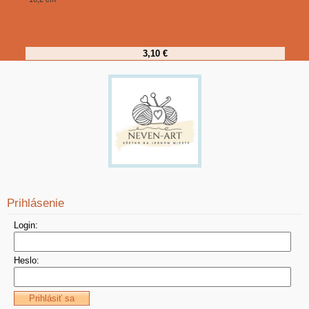
3,10 €
Prihlásenie
Login:
Heslo: