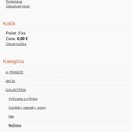
Registrácia
Zabudnuté heslo
Košík
Počet: 0 ks
Cena:
0,00 €
Obsah košíka
Kategória
A_PRIADZE
AKCIA
GALANTÉRIA
Vyšívanie a výšivka
Gombíky, patentky, spony
Nite
Nožnice