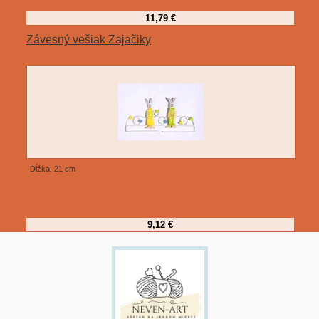
11,79 €
Závesný vešiak Zajačiky
Dĺžka: 21 cm
9,12 €