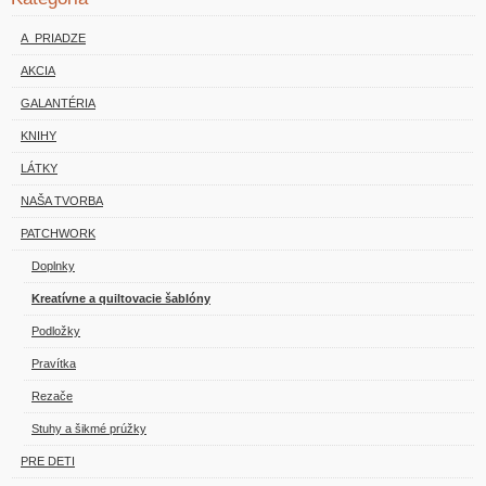
A_PRIADZE
AKCIA
GALANTÉRIA
KNIHY
LÁTKY
NAŠA TVORBA
PATCHWORK
Doplnky
Kreatívne a quiltovacie šablóny
Podložky
Pravítka
Rezače
Stuhy a šikmé prúžky
PRE DETI