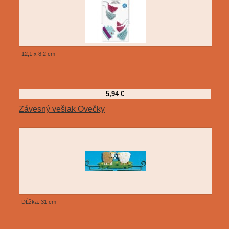
12,1 x 8,2 cm
5,94 €
Závesný vešiak Ovečky
DĹžka: 31 cm