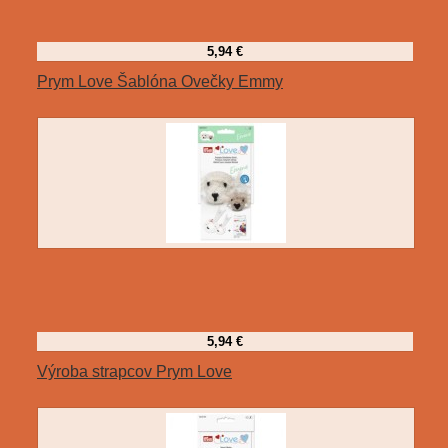
5,94 €
Prym Love Šablóna Ovečky Emmy
5,94 €
Výroba strapcov Prym Love