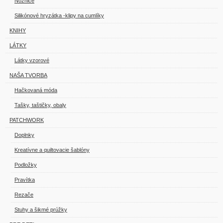
Nožnice
Silikónové hryzátka -klipy na cumlíky
KNIHY
LÁTKY
Látky vzorové
NAŠA TVORBA
Hačkovaná móda
Tašky, taštičky, obaly
PATCHWORK
Doplnky
Kreatívne a quiltovacie šablóny
Podložky
Pravítka
Rezače
Stuhy a šikmé prúžky