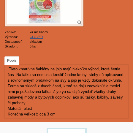
Záruka:
24 mesiacov
Výrobca:
CLOVER
Dostupnosť:
skladom
Skladom:
5 ks
Popis
Tieto kreatívne šablóny na jojo majú niekoľko výhod, ktoré šetria
čas. Na látku sa nemusia kresliť žiadne kruhy, stehy sú aplikované
s rovnomerným prídavkom na švy a jojo je vždy dokonale okrúhle.
Forma sa skladá z dvoch častí, ktoré sa dajú zacvaknúť a medzi
nimi je požadovaná látka. Z yo-ya sa dajú vyrobiť všetky druhy
zábavnej módy a bytových doplnkov, ako sú tašky, bábiky, závesy
či prehozy.
Materiál: plast
Konečná veľkosť: cca 3 cm