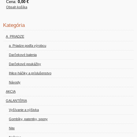
Cena:
0,00 €
Obsah košíka
Kategória
A_PRIADZE
a_Priadze podľa výrobcu
Darčekové balenia
Darčekové poukážky
Ihlice-háčiky a príslušenstvo
Návody
AKCIA
GALANTÉRIA
Vyšívanie a výšivka
Gombíky, patentky, spony
Nite