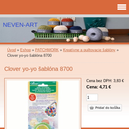
NEVEN-ART
Úvod
»
Eshop
»
PATCHWORK
»
Kreatívne a quiltovacie šablóny
»
Clover yo-yo šablóna 8700
Clover yo-yo šablóna 8700
Cena bez DPH: 3,83 €
Cena: 4,71 €