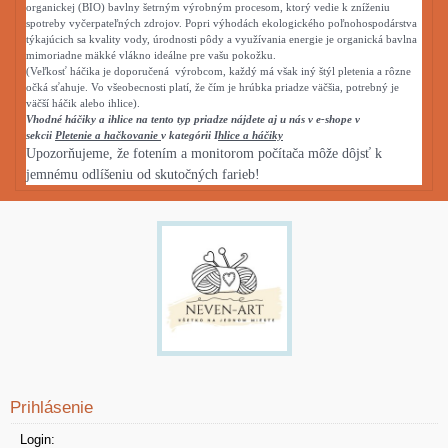
organickej (BIO) bavlny šetrným výrobným procesom, ktorý vedie k zníženiu
spotreby vyčerpateľných zdrojov. Popri výhodách ekologického poľnohospodárstva
týkajúcich sa kvality vody, úrodnosti pôdy a využívania energie je organická bavlna
mimoriadne mäkké vlákno ideálne pre vašu pokožku.
(Veľkosť háčika je doporučená výrobcom, každý má však iný štýl pletenia a rôzne
očká sťahuje. Vo všeobecnosti platí, že čím je hrúbka priadze väčšia, potrebný je
väčší háčik alebo ihlice).
Vhodné háčiky a ihlice na tento typ priadze nájdete aj u nás v e-shope v
sekcii
Pletenie a hačkovanie
v kategórii I
hlice a háčiky
Upozorňujeme, že fotením a monitorom počítača môže dôjsť k
jemnému odlíšeniu od skutočných farieb!
Prihlásenie
Login: