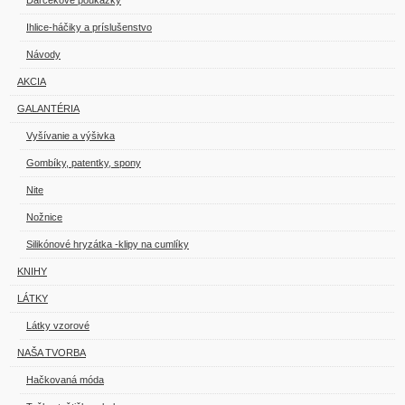
Darčekové poukážky
Ihlice-háčiky a príslušenstvo
Návody
AKCIA
GALANTÉRIA
Vyšívanie a výšivka
Gombíky, patentky, spony
Nite
Nožnice
Silikónové hryzátka -klipy na cumlíky
KNIHY
LÁTKY
Látky vzorové
NAŠA TVORBA
Hačkovaná móda