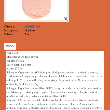
Výrobca:
SCHEEPJES
Dostupnosť:
skladom
Skladom:
5 ks
Popis
Farba: 208
Zloženie: 100% BIO Bavlna
Hmotnosť: 50g
Ihlice/ háčik č.: 3 mm
Návin: 170 m
Scheepjes Organicon je príkladom plne ekologickej priadze a je určená pre tých,
ktorí preferujú vegánske priadze na pletenie a háčkovanie a pre všetkých, ktorí majú
citlivú pokožku, lebo neškriabe, nealergizuje čo ju robí odporúčanou na detské
oblečenie, doplnky a hračky.
Scheepjes Organicon má certifikát GOTS, ktorý zaručuje, že bavlna je pestovaná na
certifikovaných ekologických poliach bez použitia chemických hnojív. Farbivá
použité na farbenie priadze majú tiež certifikát GOTS.
Spoločnosť Scheepjes neustále hľadá spôsoby ako inovovať a vytvárať produkty
ktoré sú dobré pre kreatívnu dušu a rovnako dobré pre planétu. A tak vznikla
unikátna prírodná (VEGAN) priadza Organicon. Táto priadza je vyrobená zo 100%