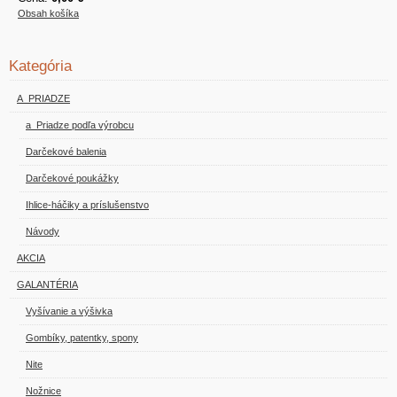
Obsah košíka
Kategória
A_PRIADZE
a_Priadze podľa výrobcu
Darčekové balenia
Darčekové poukážky
Ihlice-háčiky a príslušenstvo
Návody
AKCIA
GALANTÉRIA
Vyšívanie a výšivka
Gombíky, patentky, spony
Nite
Nožnice