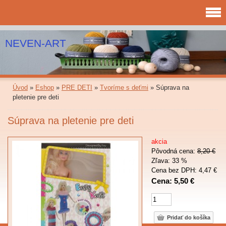
NEVEN-ART
Úvod
»
Eshop
»
PRE DETI
»
Tvoríme s deťmi
»
Súprava na
pletenie pre deti
Súprava na pletenie pre deti
akcia
Pôvodná cena:
8,20 €
Zľava: 33 %
Cena bez DPH: 4,47 €
Cena: 5,50 €