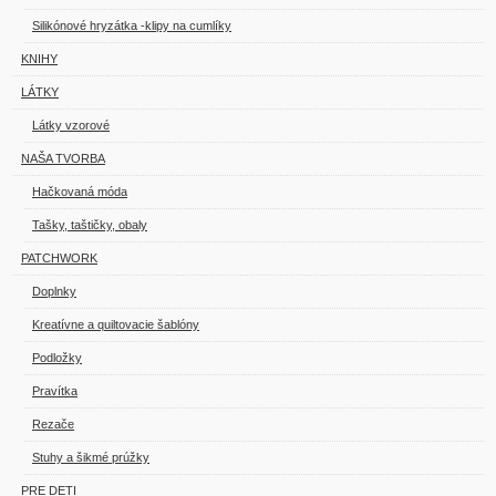
Silikónové hryzátka -klipy na cumlíky
KNIHY
LÁTKY
Látky vzorové
NAŠA TVORBA
Hačkovaná móda
Tašky, taštičky, obaly
PATCHWORK
Doplnky
Kreatívne a quiltovacie šablóny
Podložky
Pravítka
Rezače
Stuhy a šikmé prúžky
PRE DETI