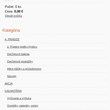
Počet: 0 ks
Cena:
0,00 €
Obsah košíka
Kategória
A_PRIADZE
a_Priadze podľa výrobcu
Darčekové balenia
Darčekové poukážky
Ihlice-háčiky a príslušenstvo
Návody
AKCIA
GALANTÉRIA
Vyšívanie a výšivka
Gombíky, patentky, spony