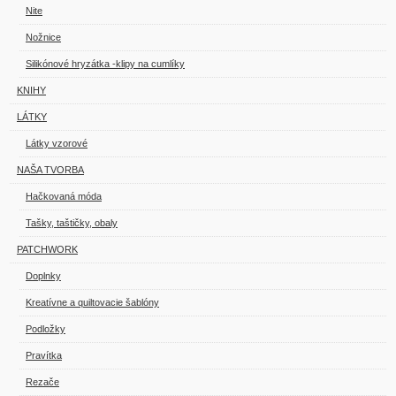
Nite
Nožnice
Silikónové hryzátka -klipy na cumlíky
KNIHY
LÁTKY
Látky vzorové
NAŠA TVORBA
Hačkovaná móda
Tašky, taštičky, obaly
PATCHWORK
Doplnky
Kreatívne a quiltovacie šablóny
Podložky
Pravítka
Rezače