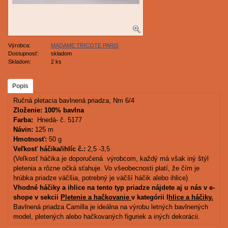
Výrobca:
MADAME TRICOTE PARIS
Dostupnosť:
skladom
Skladom:
2 ks
Popis
Ručná pletacia bavlnená priadza, Nm 6/4
Zloženie: 100% bavlna
Farba:
Hnedá- č. 5177
Návin:
125 m
Hmotnosť:
50 g
Veľkosť háčika/ihlíc č.:
2,5 -3,5
(Veľkosť háčika je doporučená výrobcom, každý má však iný štýl
pletenia a rôzne očká sťahuje. Vo všeobecnosti platí, že čím je
hrúbka priadze väčšia, potrebný je väčší háčik alebo ihlice)
Vhodné háčiky a ihlice na tento typ priadze nájdete aj u nás v e-
shope v sekcii
Pletenie a hačkovanie
v kategórii I
hlice a háčiky.
Bavlnená priadza Camilla je ideálna na výrobu letných bavlnených
model, pletených alebo hačkovaných figuriek a iných dekorácii.