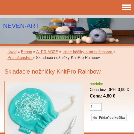
NEVEN-ART
Úvod
»
Eshop
»
A_PRIADZE
»
Ihlice-háčiky a príslušenstvo
»
Príslušenstvo
»
Skladacie nožničky KnitPro Rainbow
Skladacie nožničky KnitPro Rainbow
novinka
Cena bez DPH: 3,90 €
Cena: 4,80 €