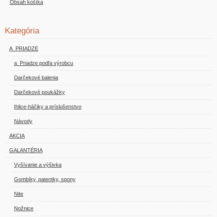
Obsah košíka
Kategória
A_PRIADZE
a_Priadze podľa výrobcu
Darčekové balenia
Darčekové poukážky
Ihlice-háčiky a príslušenstvo
Návody
AKCIA
GALANTÉRIA
Vyšívanie a výšivka
Gombíky, patentky, spony
Nite
Nožnice