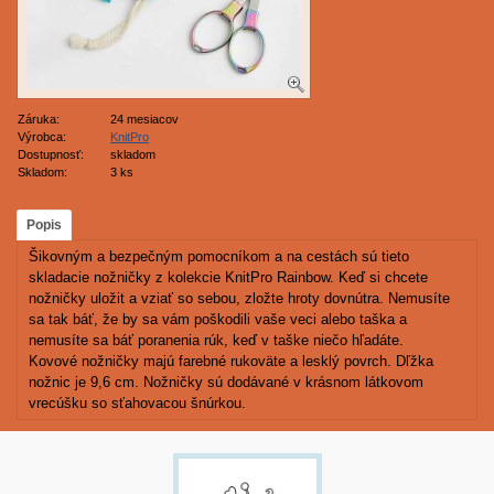
Záruka:
24 mesiacov
Výrobca:
KnitPro
Dostupnosť:
skladom
Skladom:
3 ks
Popis
Šikovným a bezpečným pomocníkom a na cestách sú tieto
skladacie nožničky z kolekcie KnitPro Rainbow. Keď si chcete
nožničky uložit a vziať so sebou, zložte hroty dovnútra. Nemusíte
sa tak báť, že by sa vám poškodili vaše veci alebo taška a
nemusíte sa báť poranenia rúk, keď v taške niečo hľadáte.
Kovové nožničky majú farebné rukoväte a lesklý povrch. Dľžka
nožnic je 9,6 cm. Nožničky sú dodávané v krásnom látkovom
vrecúšku so sťahovacou šnúrkou.