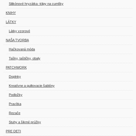
Silikónové hryzátka -klipy na cumlíky
KNIHY
LÁTKY
Látky vzorové
NAŠA TVORBA
Hačkovaná móda
Tašky, taštičky, obaly
PATCHWORK
Doplnky
Kreatívne a quiltovacie šablóny
Podložky
Pravítka
Rezače
Stuhy a šikmé prúžky
PRE DETI