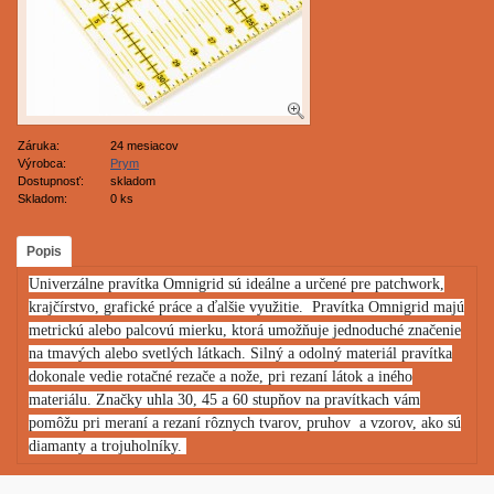
Záruka:
24 mesiacov
Výrobca:
Prym
Dostupnosť:
skladom
Skladom:
0 ks
Popis
Univerzálne pravítka Omnigrid sú ideálne a určené pre patchwork,
krajčírstvo, grafické práce a ďalšie využitie. Pravítka Omnigrid majú
metrickú alebo palcovú mierku, ktorá umožňuje jednoduché značenie
na tmavých alebo svetlých látkach. Silný a odolný materiál pravítka
dokonale vedie rotačné rezače a nože, pri rezaní látok a iného
materiálu. Značky uhla 30, 45 a 60 stupňov na pravítkach vám
pomôžu pri meraní a rezaní rôznych tvarov, pruhov a vzorov, ako sú
diamanty a trojuholníky.