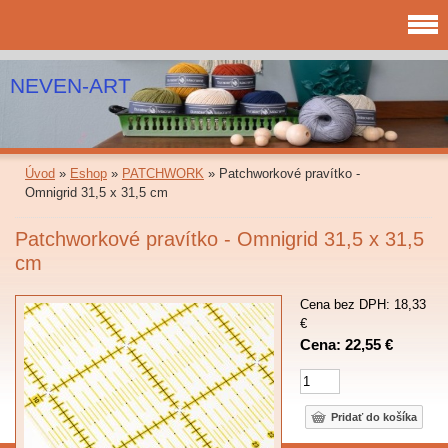
NEVEN-ART
Úvod
»
Eshop
»
PATCHWORK
»
Patchworkové pravítko -
Omnigrid 31,5 x 31,5 cm
Patchworkové pravítko - Omnigrid 31,5 x 31,5
cm
Cena bez DPH: 18,33
€
Cena: 22,55 €