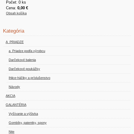
Počet: 0 ks
Cena:
0,00 €
Obsah košíka
Kategória
A_PRIADZE
a_Priadze podľa výrobcu
Darčekové balenia
Darčekové poukážky
Ihlice-háčiky a príslušenstvo
Návody
AKCIA
GALANTÉRIA
Vyšívanie a výšivka
Gombíky, patentky, spony
Nite