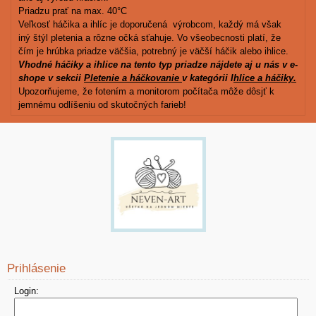
Priadzu prať na max. 40°C
Veľkosť háčika a ihlíc je doporučená výrobcom, každý má však
iný štýl pletenia a rôzne očká sťahuje. Vo všeobecnosti platí, že
čím je hrúbka priadze väčšia, potrebný je väčší háčik alebo ihlice.
Vhodné háčiky a ihlice na tento typ priadze nájdete aj u nás v e-
shope v sekcii
Pletenie a háčkovanie
v kategórii I
hlice a háčiky.
Upozorňujeme, že fotením a monitorom počítača môže dôsjť k
jemnému odlíšeniu od skutočných farieb!
Prihlásenie
Login: