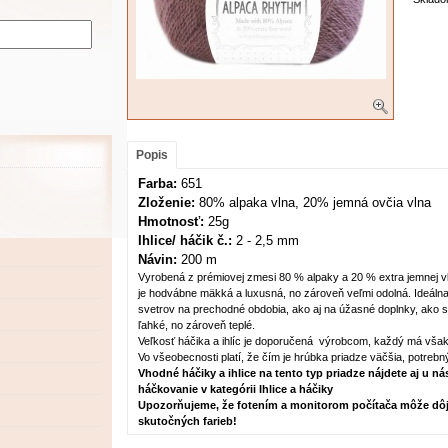
Popis
Farba:
651
Zloženie:
80% alpaka vlna, 20% jemná ovčia vlna
Hmotnosť:
25g
Ihlice/ háčik č.:
2 - 2,5 mm
Návin:
200 m
Vyrobená z prémiovej zmesi 80 % alpaky a 20 % extra jemnej 
je hodvábne mäkká a luxusná, no zároveň veľmi odolná. Ideálna
svetrov na prechodné obdobia, ako aj na úžasné doplnky, ako s
ľahké, no zároveň teplé.
Veľkosť háčika a ihlíc je doporučená výrobcom, každý má však i
Vo všeobecnosti platí, že čím je hrúbka priadze väčšia, potrebný 
Vhodné háčiky a ihlice na tento typ priadze nájdete aj u nás
háčkovanie v kategórii Ihlice a háčiky
Upozorňujeme, že fotením a monitorom počítača môže dôj
skutočných farieb!