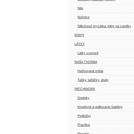
Nite
Nožnice
Silikónové hryzátka -klipy na cumlíky
KNIHY
LÁTKY
Látky vzorové
NAŠA TVORBA
Hačkovaná móda
Tašky, taštičky, obaly
PATCHWORK
Doplnky
Kreatívne a quiltovacie šablóny
Podložky
Pravítka
Rezače