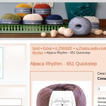
Úvod
»
Eshop
»
A_PRIADZE
»
a_Priadze podľa výro
Rhythm
»
Alpaca Rhythm - 651 Quickstep
Alpaca Rhythm - 651 Quickstep
Cena 
Cena:
Výrobc
Dostup
Sklado