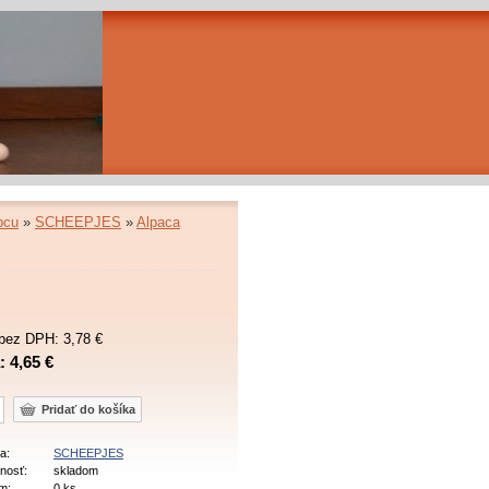
bcu
»
SCHEEPJES
»
Alpaca
bez DPH: 3,78 €
 4,65 €
a:
SCHEEPJES
nosť:
skladom
m:
0 ks