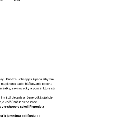
vlny. Priadza Scheepjes Alpaca Rhythm
 na pletenie alebo háčkovanie topov a
ú šatky, zavinovačky a pončá, ktoré sú
ný štýl pletenia a rôzne očká sťahuje.
je väčší háčik alebo ihlice.
 v e-shope v sekcii Pletenie a
sť k jemnému odlíšeniu od