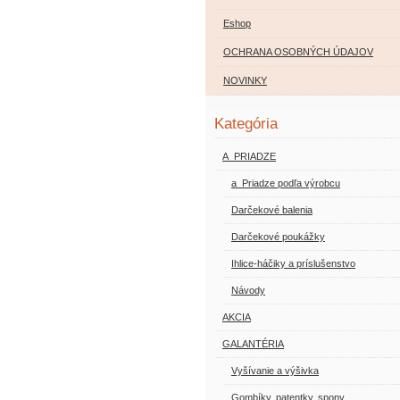
Eshop
OCHRANA OSOBNÝCH ÚDAJOV
NOVINKY
Kategória
A_PRIADZE
a_Priadze podľa výrobcu
Darčekové balenia
Darčekové poukážky
Ihlice-háčiky a príslušenstvo
Návody
AKCIA
GALANTÉRIA
Vyšívanie a výšivka
Gombíky, patentky, spony