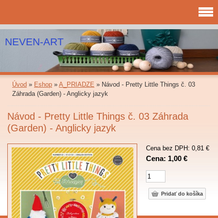
NEVEN-ART
Úvod
»
Eshop
»
A_PRIADZE
»
Návod - Pretty Little Things č. 03
Záhrada (Garden) - Anglicky jazyk
Návod - Pretty Little Things č. 03 Záhrada
(Garden) - Anglicky jazyk
Cena bez DPH: 0,81 €
Cena: 1,00 €