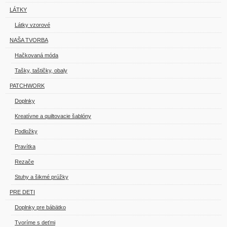
LÁTKY
Látky vzorové
NAŠA TVORBA
Hačkovaná móda
Tašky, taštičky, obaly
PATCHWORK
Doplnky
Kreatívne a quiltovacie šablóny
Podložky
Pravítka
Rezače
Stuhy a šikmé prúžky
PRE DETI
Doplnky pre bábätko
Tvoríme s deťmi