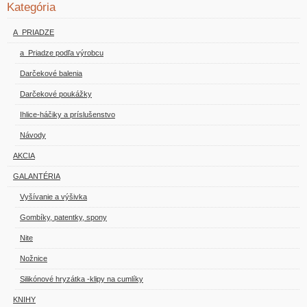
Kategória
A_PRIADZE
a_Priadze podľa výrobcu
Darčekové balenia
Darčekové poukážky
Ihlice-háčiky a príslušenstvo
Návody
AKCIA
GALANTÉRIA
Vyšívanie a výšivka
Gombíky, patentky, spony
Nite
Nožnice
Silikónové hryzátka -klipy na cumlíky
KNIHY