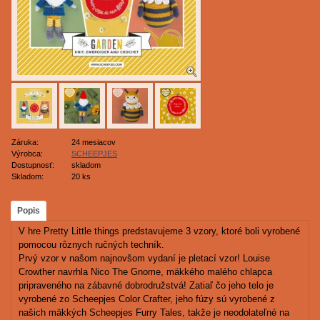
Záruka:
24 mesiacov
Výrobca:
SCHEEPJES
Dostupnosť:
skladom
Skladom:
20 ks
Popis
V hre Pretty Little things predstavujeme 3 vzory, ktoré boli vyrobené
pomocou rôznych ručných techník.
Prvý vzor v našom najnovšom vydaní je pletací vzor! Louise
Crowther navrhla Nico The Gnome, mäkkého malého chlapca
pripraveného na zábavné dobrodružstvá! Zatiaľ čo jeho telo je
vyrobené zo Scheepjes Color Crafter, jeho fúzy sú vyrobené z
našich mäkkých Scheepjes Furry Tales, takže je neodolateľné na