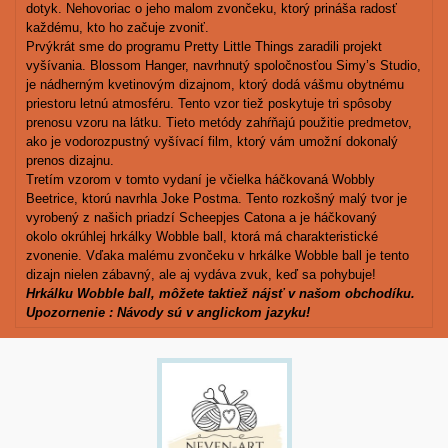
dotyk. Nehovoriac o jeho malom zvončeku, ktorý prináša radosť
každému, kto ho začuje zvoniť.
Prvýkrát sme do programu Pretty Little Things zaradili projekt
vyšívania. Blossom Hanger, navrhnutý spoločnosťou Simy’s Studio,
je nádherným kvetinovým dizajnom, ktorý dodá vášmu obytnému
priestoru letnú atmosféru. Tento vzor tiež poskytuje tri spôsoby
prenosu vzoru na látku. Tieto metódy zahŕňajú použitie predmetov,
ako je vodorozpustný vyšívací film, ktorý vám umožní dokonalý
prenos dizajnu.
Tretím vzorom v tomto vydaní je včielka háčkovaná Wobbly
Beetrice, ktorú navrhla Joke Postma. Tento rozkošný malý tvor je
vyrobený z našich priadzí Scheepjes Catona a je háčkovaný
okolo okrúhlej hrkálky Wobble ball, ktorá má charakteristické
zvonenie. Vďaka malému zvončeku v hrkálke Wobble ball je tento
dizajn nielen zábavný, ale aj vydáva zvuk, keď sa pohybuje!
Hrkálku Wobble ball, môžete taktiež nájsť v našom obchodíku.
Upozornenie : Návody sú v anglickom jazyku!