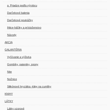
a_Priadze podľa výrobcu
Darčekové balenia
Darčekové poukážky
Ihlice-háčiky a príslušenstvo
Návody
AKCIA
GALANTÉRIA
Vyšívanie a výšivka
Gombíky, patentky, spony
Nite
Nožnice
Silikónové hryzátka -klipy na cumlíky
KNIHY
LÁTKY
Látky vzorové