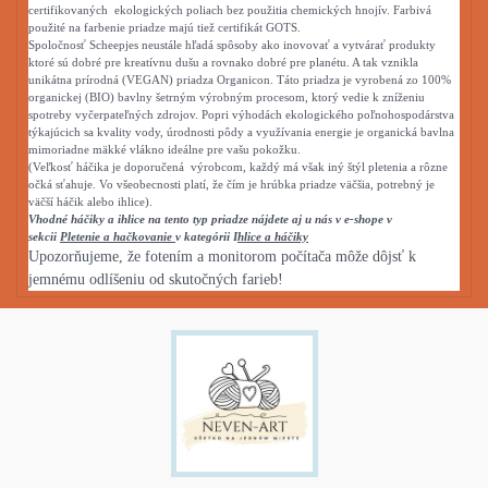
certifikovaných ekologických poliach bez použitia chemických hnojív. Farbivá
použité na farbenie priadze majú tiež certifikát GOTS.
Spoločnosť Scheepjes neustále hľadá spôsoby ako inovovať a vytvárať produkty
ktoré sú dobré pre kreatívnu dušu a rovnako dobré pre planétu. A tak vznikla
unikátna prírodná (VEGAN) priadza Organicon. Táto priadza je vyrobená zo 100%
organickej (BIO) bavlny šetrným výrobným procesom, ktorý vedie k zníženiu
spotreby vyčerpateľných zdrojov. Popri výhodách ekologického poľnohospodárstva
týkajúcich sa kvality vody, úrodnosti pôdy a využívania energie je organická bavlna
mimoriadne mäkké vlákno ideálne pre vašu pokožku.
(Veľkosť háčika je doporučená výrobcom, každý má však iný štýl pletenia a rôzne
očká sťahuje. Vo všeobecnosti platí, že čím je hrúbka priadze väčšia, potrebný je
väčší háčik alebo ihlice).
Vhodné háčiky a ihlice na tento typ priadze nájdete aj u nás v e-shope v
sekcii
Pletenie a hačkovanie
v kategórii I
hlice a háčiky
Upozorňujeme, že fotením a monitorom počítača môže dôjsť k
jemnému odlíšeniu od skutočných farieb!