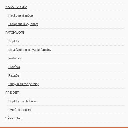
NAŠA TVORBA
Hačkovaná móda
Tašky, taštičky, obaly
PATCHWORK
Doplnky
Kreatívne a quiltovacie šablóny
Podložky
Pravítka
Rezače
Stuhy a šikmé prúžky
PRE DETI
Doplnky pre bábätko
Tvoríme s deťmi
VÝPREDAJ