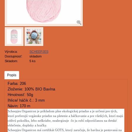
Výrobca:
SCHEEPJES
Dostupnosť:
skladom
Skladom:
5 ks
Popis
Farba: 206
Zloženie: 100% BIO Bavlna
Hmotnosť: 50g
Ihlice/ háčik č.: 3 mm
Návin: 170 m
Scheepjes Organicon je príkladom plne ekologickej priadze a je určená pre tých,
ktorí preferujú vegánske priadze na pletenie a háčkovanie a pre všetkých, ktorí majú
citlivú pokožku, lebo neškriabe, nealergizuje čo ju robí odporúčanou na detské
oblečenie, doplnky a hračky.
Scheepjes Organicon má certifikát GOTS, ktorý zaručuje, že bavlna je pestovaná na