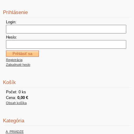
Prihlásenie
Login:
Heslo:
Registrácia
Zabudnuté heslo
Košík
Počet: 0 ks
Cena:
0,00 €
Obsah košíka
Kategória
A_PRIADZE