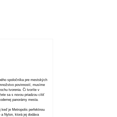
tného spoločníka pre mestských
 množstvo povinností, musíme
chu tvorenia. Či tvoríte v
žete sa s novou priadzou cítiť
y modernej panorámy mesta.
j keď je Metropolis perfektnou
a Nylon, ktorá jej dodáva