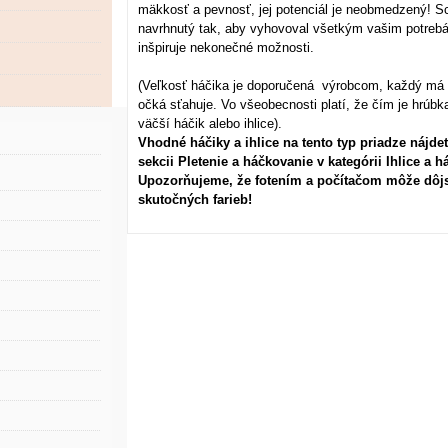
mäkkosť a pevnosť, jej potenciál je neobmedzený! Sc
navrhnutý tak, aby vyhovoval všetkým vašim potrebám
inšpiruje nekonečné možnosti.​
(Veľkosť háčika je doporučená výrobcom, každý má vš
očká sťahuje. Vo všeobecnosti platí, že čím je hrúbka
väčší háčik alebo ihlice).
Vhodné háčiky a ihlice na tento typ priadze nájdet
sekcii Pletenie a háčkovanie v kategórii Ihlice a h
Upozorňujeme, že fotením a počítačom môže dôj
skutočných farieb!