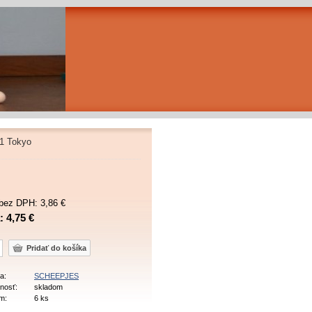
61 Tokyo
bez DPH: 3,86 €
 4,75 €
a:
SCHEEPJES
nosť:
skladom
m:
6 ks