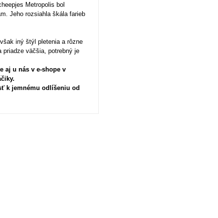
heepjes Metropolis bol
. Jeho rozsiahla škála farieb
ak iný štýl pletenia a rôzne
 priadze väčšia, potrebný je
e aj u nás v e-shope v
áčiky.
sť k jemnému odlíšeniu od