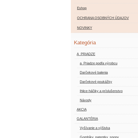
Eshop
OCHRANA OSOBNÝCH ÚDAJOV
NOVINKY
Kategória
A_PRIADZE
a_Priadze podľa výrobcu
Darčekové balenia
Darčekové poukážky
Ihlice-háčiky a príslušenstvo
Návody
AKCIA
GALANTÉRIA
Vyšívanie a výšivka
Gombíky, patentky, spony