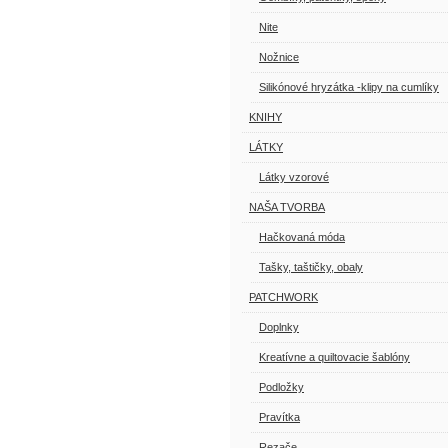
Nite
Nožnice
Silikónové hryzátka -klipy na cumlíky
KNIHY
LÁTKY
Látky vzorové
NAŠA TVORBA
Hačkovaná móda
Tašky, taštičky, obaly
PATCHWORK
Doplnky
Kreatívne a quiltovacie šablóny
Podložky
Pravítka
Rezače