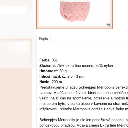
Popis
Farba:
061
Zloženie:
75% extra fine merino, 25% nylon
Hmotnosť:
50 g
Ihlice/ háčik č.:
2,5 - 3 mm
Návin:
200 m
Predstavujeme priadzu Scheepjes Metropolis perfek
tvorcov. V súčasnom živote, ktorý so sebou prináša
všetci nájsť čas na spomalenie, potešenie a možno tro
mestskom byte, v parku alebo v kaviarni na ulici, mô
inšpirovaní, pretože Metropolis odráža žiarivé farb
Scheepjes Metropolis je nie len ponožková priadza, a
ponožkovou priadzou. Vďaka zmesi Extra fine Merino 