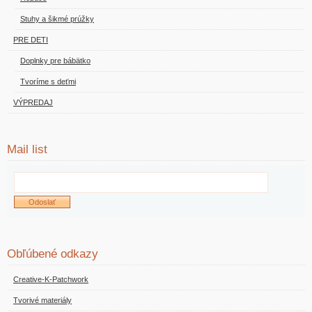
Stuhy a šikmé prúžky
PRE DETI
Doplnky pre bábätko
Tvoríme s deťmi
VÝPREDAJ
Mail list
Obľúbené odkazy
Creative-K-Patchwork
Tvorivé materiály