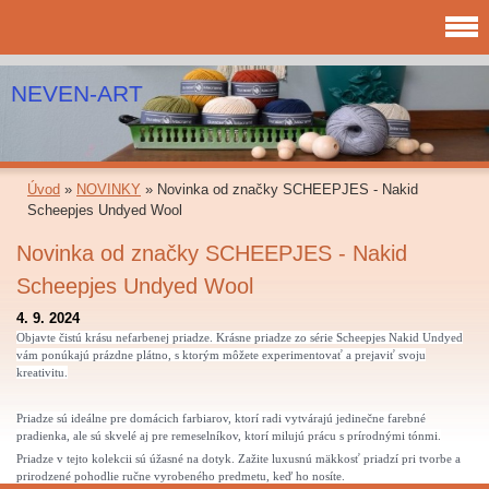
NEVEN-ART
Úvod
»
NOVINKY
»
Novinka od značky SCHEEPJES - Nakid
Scheepjes Undyed Wool
Novinka od značky SCHEEPJES - Nakid
Scheepjes Undyed Wool
4. 9. 2024
Objavte čistú krásu nefarbenej priadze. Krásne priadze zo série Scheepjes Nakid Undyed
vám ponúkajú prázdne plátno, s ktorým môžete experimentovať a prejaviť svoju
kreativitu.
Priadze sú ideálne pre domácich farbiarov, ktorí radi vytvárajú jedinečne farebné
pradienka, ale sú skvelé aj pre remeselníkov, ktorí milujú prácu s prírodnými tónmi.
Priadze v tejto kolekcii sú úžasné na dotyk. Zažite luxusnú mäkkosť priadzí pri tvorbe a
prirodzené pohodlie ručne vyrobeného predmetu, keď ho nosíte.