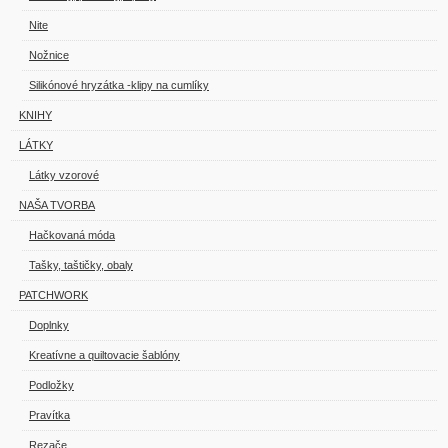
Nite
Nožnice
Silikónové hryzátka -klipy na cumlíky
KNIHY
LÁTKY
Látky vzorové
NAŠA TVORBA
Hačkovaná móda
Tašky, taštičky, obaly
PATCHWORK
Doplnky
Kreatívne a quiltovacie šablóny
Podložky
Pravítka
Rezače