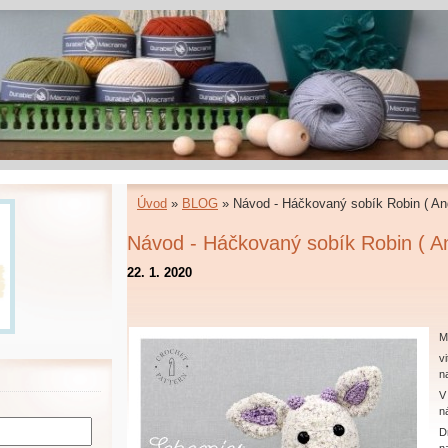
Úvod
»
BLOG
»
Návod - Háčkovaný sobík Robin ( An
Návod - Háčkovaný sobík Robin ( A
22. 1. 2020
M
vi
n
V
n
D