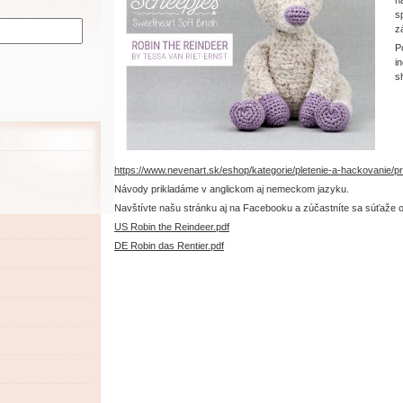
n
s
z
P
i
s
https://www.nevenart.sk/eshop/kategorie/pletenie-a-hackovanie/p
Návody prikladáme v anglickom aj nemeckom jazyku.
Navštívte našu stránku aj na Facebooku a zúčastníte sa súťaže 
US Robin the Reindeer.pdf
DE Robin das Rentier.pdf