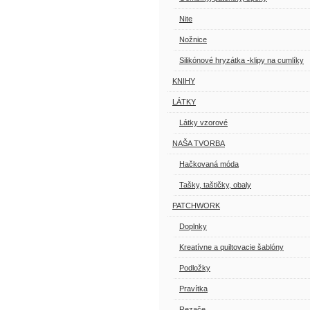
Nite
Nožnice
Silikónové hryzátka -klipy na cumlíky
KNIHY
LÁTKY
Látky vzorové
NAŠA TVORBA
Hačkovaná móda
Tašky, taštičky, obaly
PATCHWORK
Doplnky
Kreatívne a quiltovacie šablóny
Podložky
Pravítka
Rezače