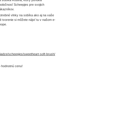
a sobíka Robina, ktorý ponúka
poločnosť Scheepjes pre svojich
ákazníkov.
otrebné vlnky na sobíka ako aj na vaše
né tvorenie si môžete nájsť tu v našom e-
hope.
riadze/scheepjes/sweetheart-soft-brush/
o hodnotnú cenu!