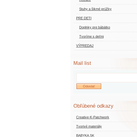
Stuhy a šikmé prúžky
PRE DETI
Doplnky pre bábätko
Tvoríme s deťmi
VÝPREDAJ
Mail list
Obľúbené odkazy
Creative-K-Patchwork
Tvorivé materiály
BABYKA.SK