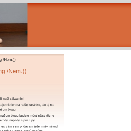
g /Nem.))
ng /Nem.))
ilí naši zákazníci,
tajte nie len na našej stránke, ale aj na
ašom blogu.
 našom blogu budete môcť nájsť rôzne
ávody, nápady a postupy.
nes vám sem pridávam jeden milý návod