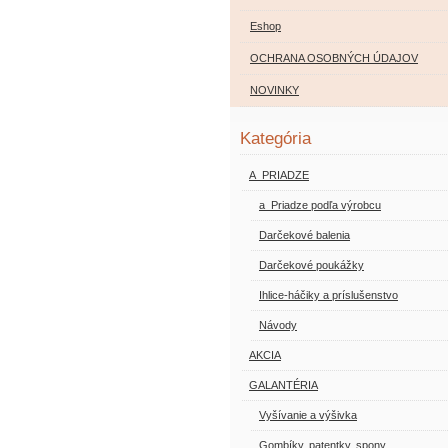
Eshop
OCHRANA OSOBNÝCH ÚDAJOV
NOVINKY
Kategória
A_PRIADZE
a_Priadze podľa výrobcu
Darčekové balenia
Darčekové poukážky
Ihlice-háčiky a príslušenstvo
Návody
AKCIA
GALANTÉRIA
Vyšívanie a výšivka
Gombíky, patentky, spony