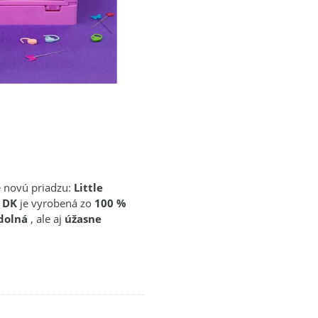
e novú priadzu:
Little
 DK
je vyrobená zo
100 %
dolná
, ale aj
úžasne