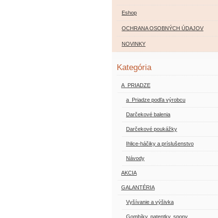
Eshop
OCHRANA OSOBNÝCH ÚDAJOV
NOVINKY
Kategória
A_PRIADZE
a_Priadze podľa výrobcu
Darčekové balenia
Darčekové poukážky
Ihlice-háčiky a príslušenstvo
Návody
AKCIA
GALANTÉRIA
Vyšívanie a výšivka
Gombíky, patentky, spony