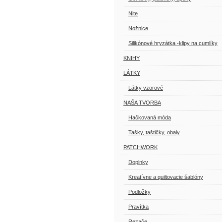
Nite
Nožnice
Silikónové hryzátka -klipy na cumlíky
KNIHY
LÁTKY
Látky vzorové
NAŠA TVORBA
Hačkovaná móda
Tašky, taštičky, obaly
PATCHWORK
Doplnky
Kreatívne a quiltovacie šablóny
Podložky
Pravítka
Rezače