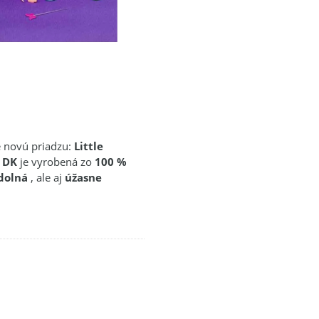
e novú priadzu:
Little
 DK
je vyrobená zo
100 %
dolná
, ale aj
úžasne