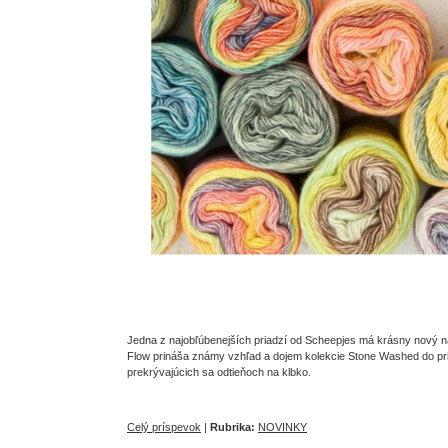
Jedna z najobľúbenejších priadzí od Scheepjes má krásny nový
Flow prináša známy vzhľad a dojem kolekcie Stone Washed do pria
prekrývajúcich sa odtieňoch na klbko.
Celý príspevok
|
Rubrika:
NOVINKY