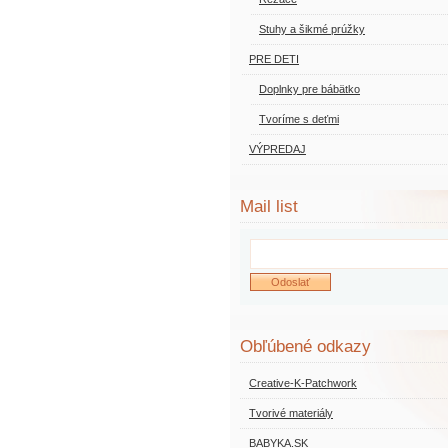
Stuhy a šikmé prúžky
PRE DETI
Doplnky pre bábätko
Tvoríme s deťmi
VÝPREDAJ
Mail list
Obľúbené odkazy
Creative-K-Patchwork
Tvorivé materiály
BABYKA.SK