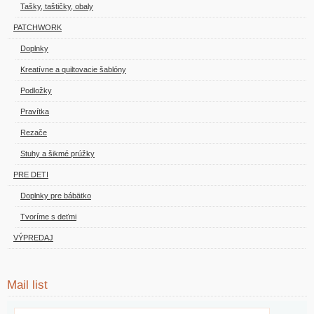
Tašky, taštičky, obaly
PATCHWORK
Doplnky
Kreatívne a quiltovacie šablóny
Podložky
Pravítka
Rezače
Stuhy a šikmé prúžky
PRE DETI
Doplnky pre bábätko
Tvoríme s deťmi
VÝPREDAJ
Mail list