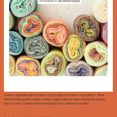
Jedna z najobľúbenejších priadzí od Scheepjes má krásny nový nádych. Stone
Washed Flow prináša známy vzhľad a dojem kolekcie Stone Washed do priadze,
ktorá sa mení v piatich jemne prekrývajúcich sa odtieňoch na klbko.