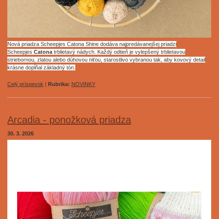
Nová priadza Scheepjes Catona Shine dodáva najpredávanejšej priadzi
Scheepjes
Catona
trblietavý nádych. Každý odtieň je vylepšený trblietavou
striebornou, zlatou alebo dúhovou niťou, starostlivo vybranou tak, aby kovový detail
krásne dopĺňal základný tón.
Celý príspevok
|
Rubrika:
NOVINKY
Arcadia - ponožková priadza
30. 3. 2026