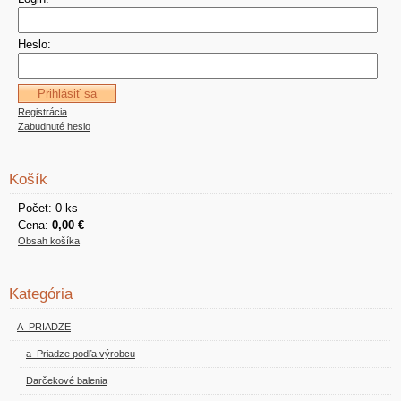
Heslo:
Registrácia
Zabudnuté heslo
Košík
Počet: 0 ks
Cena:
0,00 €
Obsah košíka
Kategória
A_PRIADZE
a_Priadze podľa výrobcu
Darčekové balenia