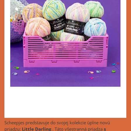
Scheepjes predstavuje do svojej kolekcie úplne novú
priadzu:
Little Darling
. Táto všestranná priadza
s