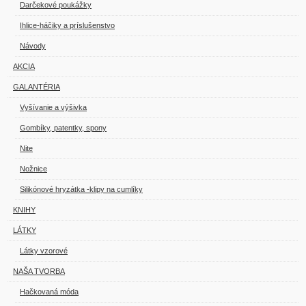
Darčekové poukážky
Ihlice-háčiky a príslušenstvo
Návody
AKCIA
GALANTÉRIA
Vyšívanie a výšivka
Gombíky, patentky, spony
Nite
Nožnice
Silikónové hryzátka -klipy na cumlíky
KNIHY
LÁTKY
Látky vzorové
NAŠA TVORBA
Hačkovaná móda