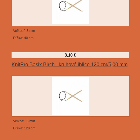
Veľkosť: 3 mm
Dľžka: 40 cm
3,10 €
KnitPro Basix Birch - kruhové ihlice 120 cm/5,00 mm
Veľkosť: 5 mm
Dľžka: 120 cm