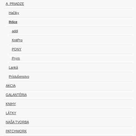
A_PRIADZE
Hačiky
Ihlice
addi
KnitPro
PONY
Prym
Lanká
Príslušenstvo
AKCIA
GALANTÉRIA
KNIHY
LÁTKY
NAŠA TVORBA
PATCHWORK