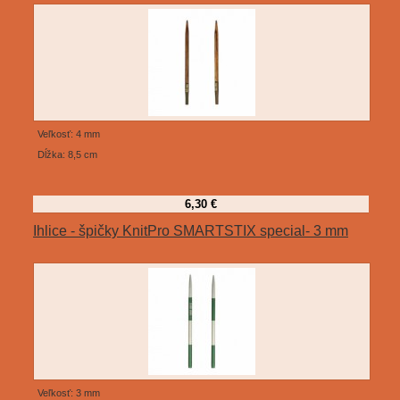
Veľkosť: 4 mm
Dĺžka: 8,5 cm
6,30 €
Ihlice - špičky KnitPro SMARTSTIX special- 3 mm
Veľkosť: 3 mm