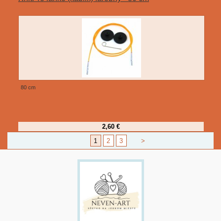
80 cm
2,60 €
1
2
3
>