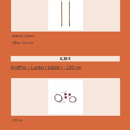
Veľkost: 3,5mm
Dĺžka: 11,5 cm
6,30 €
KnitPro – Lanko ( káblik ) - 120 cm
120 cm