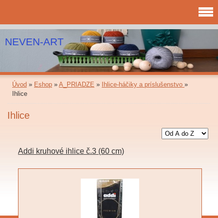
NEVEN-ART
Úvod
»
Eshop
»
A_PRIADZE
»
Ihlice-háčiky a príslušenstvo
»
Ihlice
Ihlice
Addi kruhové ihlice č.3 (60 cm)