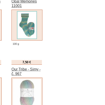
h
Opal Memories
11001
100 g
7,50 €
Our Tribe - Simy -
č. 967