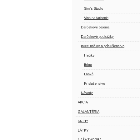
Simi's Studio
Vlna na farbenie
Darčekové balenia
Darčekové poukážky
Ihlice-háčiky a príslušenstvo
Hačiky
Ihlice
Lanká
Príslušenstvo
Návody
AKCIA
GALANTÉRIA
KNIHY
LÁTKY
NAŠA TVORBA