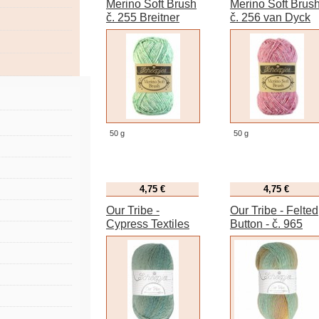
Merino Soft Brush
Merino Soft Brus
č. 255 Breitner
č. 256 van Dyck
50 g
50 g
4,75 €
4,75 €
Our Tribe -
Our Tribe - Felted
Cypress Textiles
Button - č. 965
č. 970