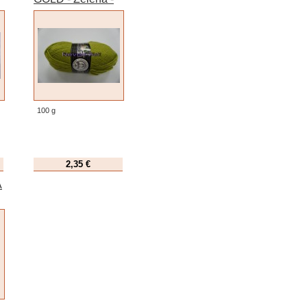
č. 065
100 g
2,35 €
A