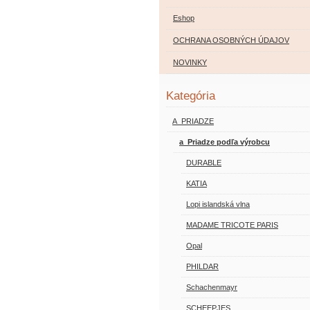
Eshop
OCHRANA OSOBNÝCH ÚDAJOV
NOVINKY
Kategória
A_PRIADZE
a_Priadze podľa výrobcu
DURABLE
KATIA
Lopi islandská vlna
MADAME TRICOTE PARIS
Opal
PHILDAR
Schachenmayr
SCHEEPJES