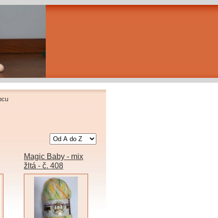
bcu
Magic Baby - mix
žltá - č. 408