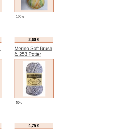
100 g
2,60 €
h
Merino Soft Brush
č. 253 Potter
50 g
4,75 €