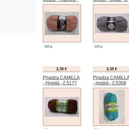
č. 001
007
100 g
100 g
2,35 €
2,35 €
Priadza CAMILLA
Priadza CAMILL
- Hnedá - č.5177
- modrá - č.5308