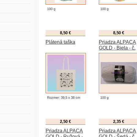
100 g
100 g
8,50 €
8,50 €
Plátená taška
Priadza ALPACA
GOLD - Biela - č.
100
Rozmer: 39,5 x 38 cm
100 g
2,50 €
2,35 €
Priadza ALPACA
Priadza ALPACA
GOLD - Ružová -
GOLD - Šedá - č.