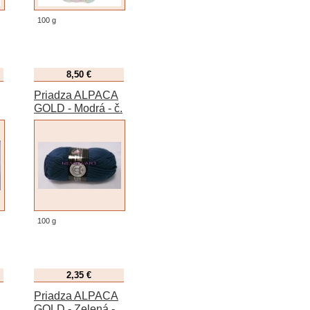
100 g
8,50 €
Priadza ALPACA
GOLD - Modrá - č.
017
100 g
2,35 €
Priadza ALPACA
GOLD - Zelená -