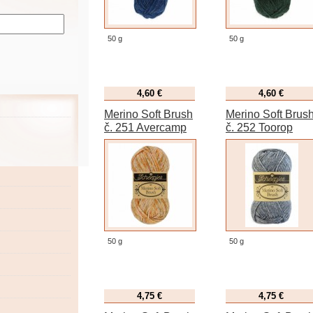
50 g
50 g
4,60 €
4,60 €
Merino Soft Brush
Merino Soft Brus
č. 251 Avercamp
č. 252 Toorop
50 g
50 g
4,75 €
4,75 €