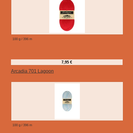
100 g / 396 m
7,95 €
Arcadia 701 Lagoon
100 g / 396 m