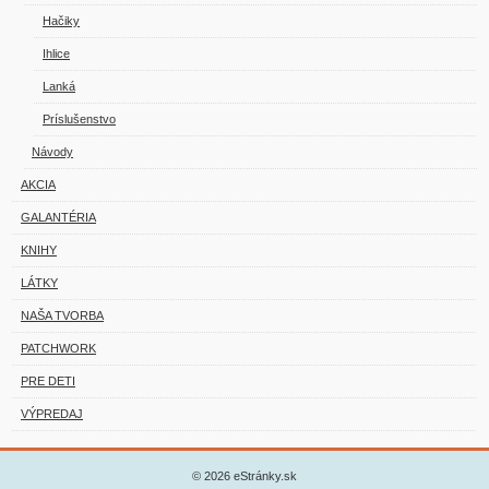
Hačiky
Ihlice
Lanká
Príslušenstvo
Návody
AKCIA
GALANTÉRIA
KNIHY
LÁTKY
NAŠA TVORBA
PATCHWORK
PRE DETI
VÝPREDAJ
© 2026 eStránky.sk