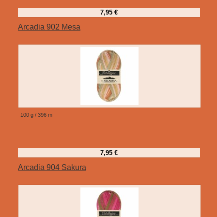
7,95 €
Arcadia 902 Mesa
100 g / 396 m
7,95 €
Arcadia 904 Sakura