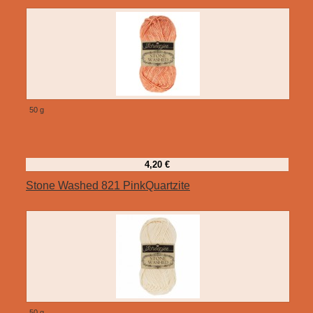
50 g
4,20 €
Stone Washed 821 PinkQuartzite
50 g