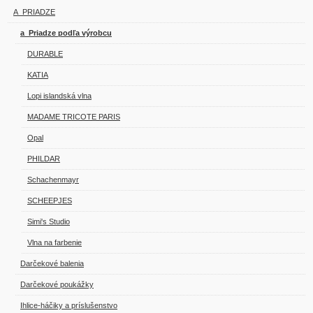
A_PRIADZE
a_Priadze podľa výrobcu
DURABLE
KATIA
Lopi islandská vlna
MADAME TRICOTE PARIS
Opal
PHILDAR
Schachenmayr
SCHEEPJES
Simi's Studio
Vlna na farbenie
Darčekové balenia
Darčekové poukážky
Ihlice-háčiky a príslušenstvo