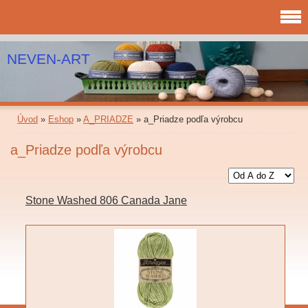
NEVEN-ART
Úvod
»
Eshop
»
A_PRIADZE
»
a_Priadze podľa výrobcu
a_Priadze podľa výrobcu
Stone Washed 806 Canada Jane