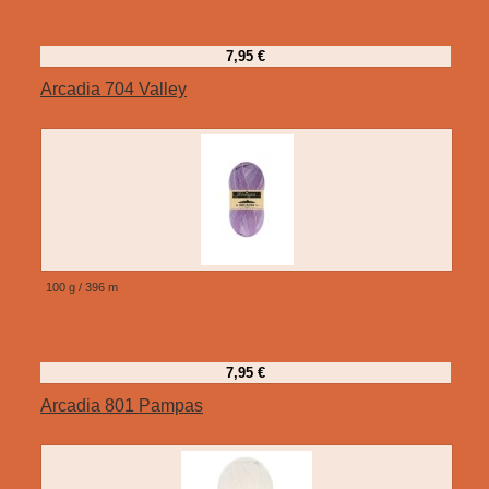
7,95 €
Arcadia 704 Valley
100 g / 396 m
7,95 €
Arcadia 801 Pampas