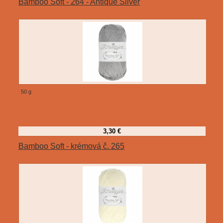
Bamboo Soft - 264 - Antique Silver
50 g
3,30 €
Bamboo Soft - krémová č. 265